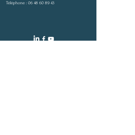
Téléphone :
06 48 60 89 43
Siren :
53792627100058
Termes et conditions |
Politique de
confidentialité