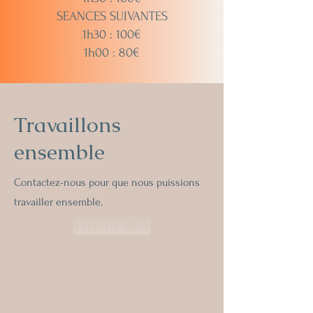
SEANCES SUIVANTES
1h30 : 100€
1h00 : 80€
Travaillons
ensemble
Contactez-nous pour que nous puissions
travailler ensemble.
Prendre RDV