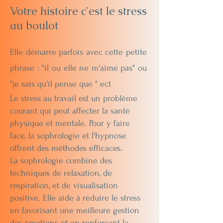
Votre histoire c'est le stress
au boulot
Elle démarre parfois avec cette petite
phrase : "il ou elle ne m'aime pas" ou
"je sais qu'il pense que " ect
Le stress au travail est un problème
courant qui peut affecter la santé
physique et mentale. Pour y faire
face, la sophrologie et l'hypnose
offrent des méthodes efficaces.
La sophrologie combine des
techniques de relaxation, de
respiration, et de visualisation
positive. Elle aide à réduire le stress
en favorisant une meilleure gestion
des émotions et en renforçant la