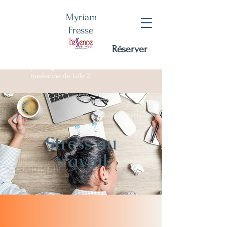
Myriam
Fresse
Réserver
Certifiée RNCP - DU
sophrologie Facultée de
médecine de Lille 2
Stress au
travail