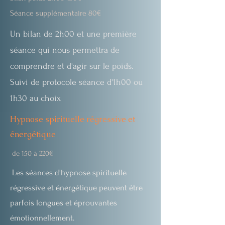
Séance
supplémentaire 80€
Un bilan de 2h00 et une première
séance qui nous permettra de
comprendre et d'agir sur le poids.
Suivi de protocole séance d'1h00 ou
1h30 au choix
Hypnose spirituelle régressive et
énergétique
de 150 à 220€
Les séances d'hypnose spirituelle
régressive et
énergétique peuvent être
parfois longues et éprouvantes
émotionnellement.