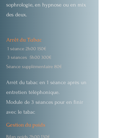
sophrologie, en hypnose ou en mix
des deux.
Arrêt
du Tabac
1 séance 2h00 150€
3 séances 5h00 300€
Séance
supplémentaire 80€
Arrêt du tabac en 1 séance après un
entretien téléphonique.
​Module de 3 séances pour en finir
avec le
tabac
Gestion du poids
Bilan poids 2h00 130€