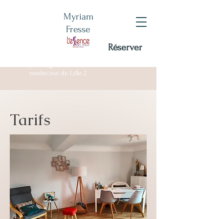
Myriam
Fresse
Réserver
Certifiée RNCP - DU
sophrologie Facultée de
médecine de Lille 2
Tarifs