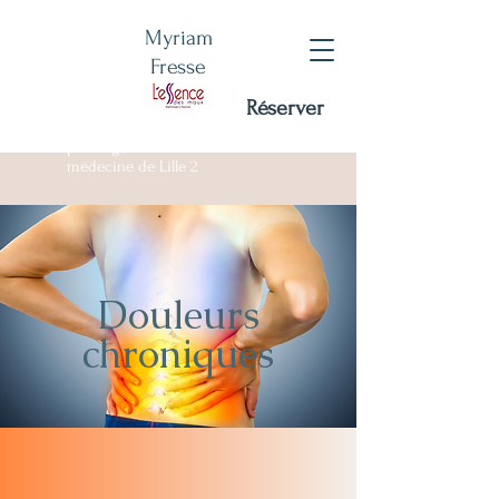
Myriam
Fresse
Réserver
Certifiée RNCP - DU
sophrologie Facultée de
médecine de Lille 2
Douleurs
chroniques