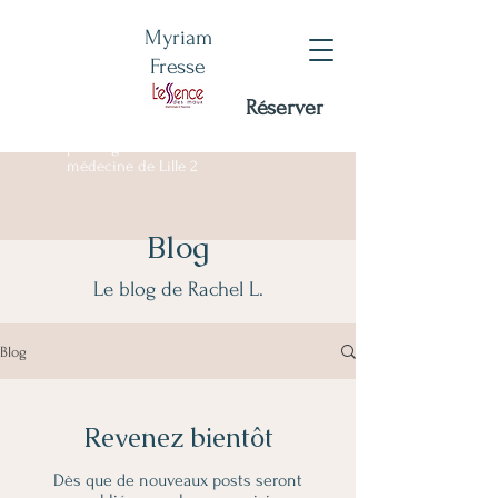
Myriam
Fresse
Réserver
Certifiée RNCP - DU
sophrologie Facultée de
médecine de Lille 2
Blog
Le blog de Rachel L.
Blog
Revenez bientôt
Dès que de nouveaux posts seront