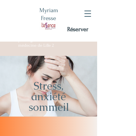
Myriam
Fresse
Réserver
Certifiée RNCP - DU
sophrologie Facultée de
médecine de Lille 2
Stress,
anxiété
sommeil